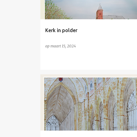
s
Kerk in polder
op
maart 15, 2024
KERK
NIET TE KOOP