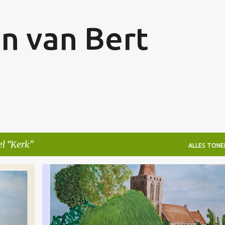
Doorgaan naar hoofdcontent
en van Bert
el
Kerk
ALLES TONE
KERK
NIET TE KOOP