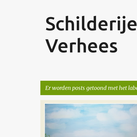
Schilderij
Verhees
Er worden posts getoond met het lab
P
KERK
NIET TE KOOP
o
s
t