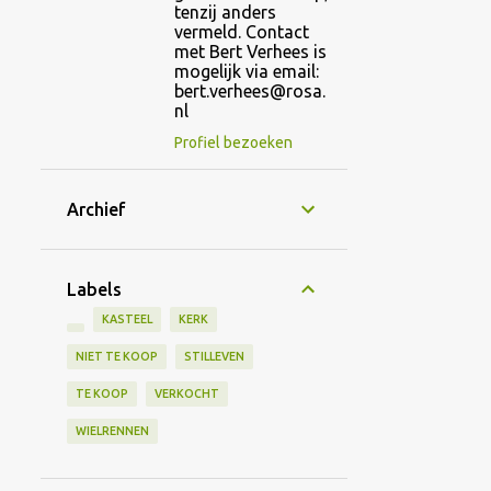
tenzij anders
vermeld. Contact
met Bert Verhees is
mogelijk via email:
bert.verhees@rosa.
nl
Profiel bezoeken
Archief
Labels
KASTEEL
KERK
NIET TE KOOP
STILLEVEN
TE KOOP
VERKOCHT
WIELRENNEN