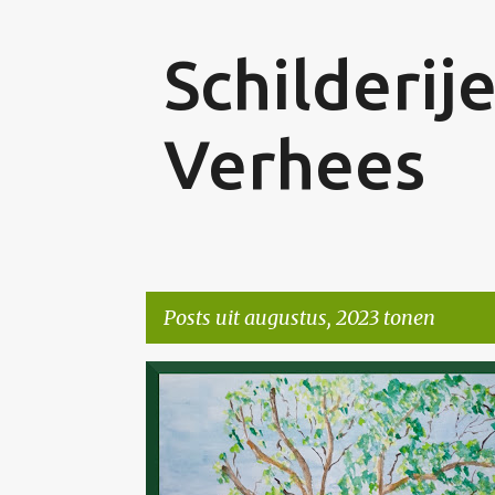
Schilderij
Verhees
Posts uit augustus, 2023 tonen
P
NIET TE KOOP
o
s
t