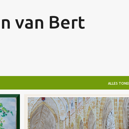
Doorgaan naar hoofdcontent
en van Bert
ALLES TONE
KERK
NIET TE KOOP