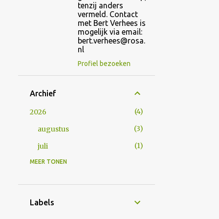
tenzij anders
vermeld. Contact
met Bert Verhees is
mogelijk via email:
bert.verhees@rosa.
nl
Profiel bezoeken
Archief
4
2026
3
augustus
1
juli
MEER TONEN
17
2024
1
augustus
1
mei
Labels
2
april