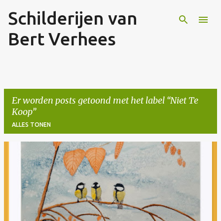
Schilderijen van
Doorgaan naar hoofdcontent
Bert Verhees
Er worden posts getoond met het label
Niet Te
Koop
ALLES TONEN
P
o
s
t
s