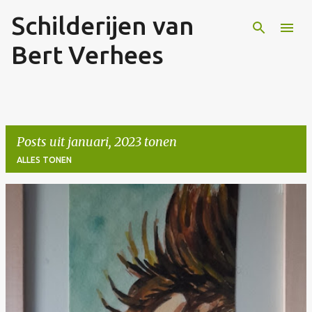
Schilderijen van
Doorgaan naar hoofdcontent
Bert Verhees
Posts uit januari, 2023 tonen
ALLES TONEN
P
o
s
t
s