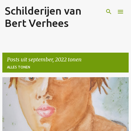
Schilderijen van
Doorgaan naar hoofdcontent
Bert Verhees
Posts uit september, 2022 tonen
ALLES TONEN
P
o
s
t
s