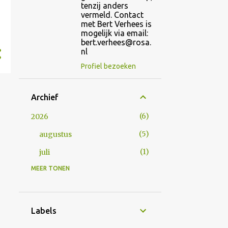
tenzij anders
vermeld. Contact
met Bert Verhees is
mogelijk via email:
bert.verhees@rosa.
nl
Profiel bezoeken
Archief
6
2026
5
augustus
1
juli
MEER TONEN
17
2024
1
augustus
1
mei
Labels
2
april