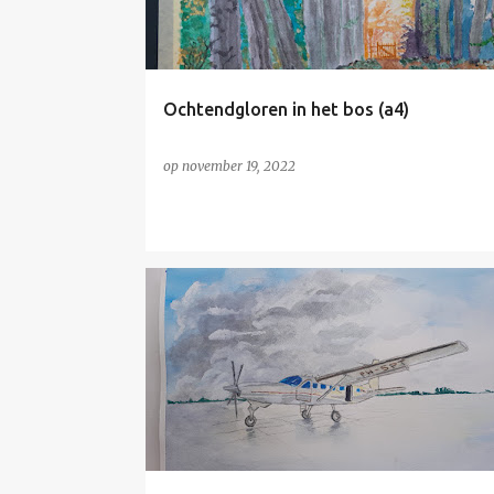
s
Ochtendgloren in het bos (a4)
op
november 19, 2022
NIET TE KOOP