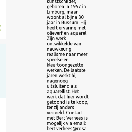
kunstschilder,
geboren in 1957 in
Limburg, maar
woont al bijna 30
jaar in Bussum. Hij
heeft ervaring met
olieverf en aquarel.
Zijn werk
ontwikkelde van
nauwkeurig
realisme naar meer
speelse en
kleurtoongezette
werken. De laatste
jaren werkt hij
nagenoeg
uitsluitend als
aquarellist. Het
werk dat hier wordt
getoond is te koop,
tenzij anders
vermeld. Contact
met Bert Verhees is
mogelijk via email:
bert.verhees@rosa.