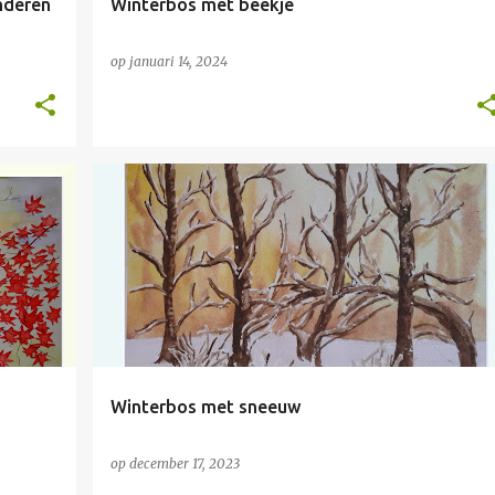
nderen
Winterbos met beekje
op
januari 14, 2024
NIET TE KOOP
Winterbos met sneeuw
op
december 17, 2023