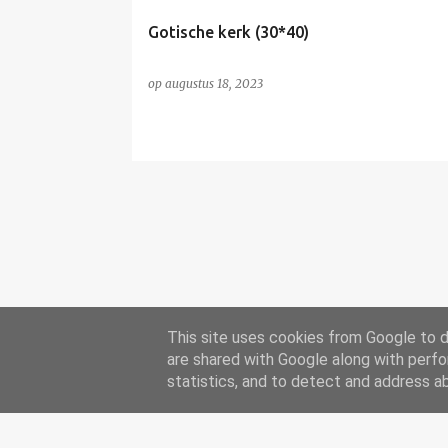
Gotische kerk (30*40)
op
augustus 18, 2023
This site uses cookies from Google to de
are shared with Google along with perfo
statistics, and to detect and address a