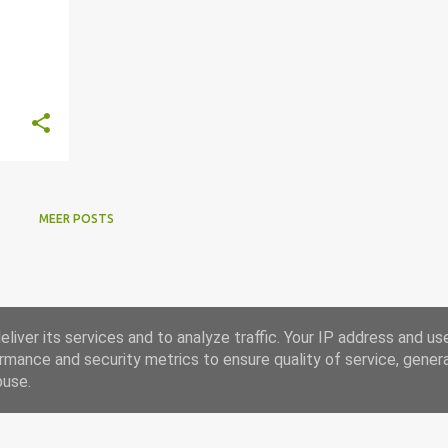
MEER POSTS
liver its services and to analyze traffic. Your IP address and us
rmance and security metrics to ensure quality of service, gene
buse.
Mogelijk gemaakt door Blogger