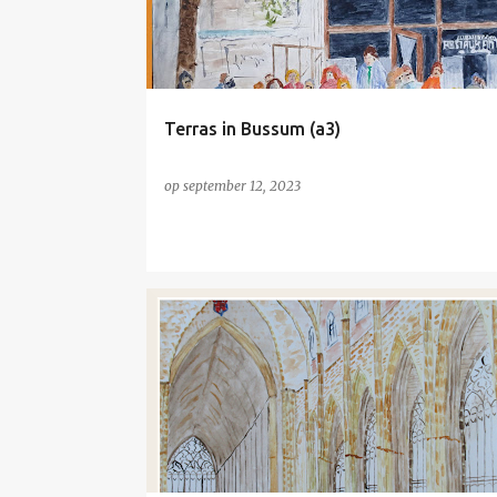
Terras in Bussum (a3)
op
september 12, 2023
KERK
NIET TE KOOP