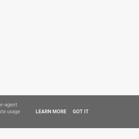
er-agent
rate usage
LEARN MORE
GOT IT