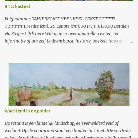
Brits kasteel
Volgnummer: 74HIERKOMT HEEL VEEL TEKST TTTTTt
TTTTTT Breedte (cm): 20 Lengte (cm): 30 Prijs: €130,00 Betalen
via Stripe: Click here Wilt u meer over aquarellen weten, ter
informatie of om zelf te doen: kunst, historie, boeken, howto's en
nog veel meer, Volgnummer: 74 Breedte (cm): 20 Lengte (cm): 30
Prijs: €130,00 Betalen via Stripe: Click here Algemene Informatie
over de verkoop van het schilderij. Link opent in nieuw tabblad
Wilt u meer over aquarellen weten, ter informatie of om zelf te
doen: kunst, historie, boeken, howto's en nog veel meer, kijk op
https://bertverhees.github.io/
Wachtend in de polder
De setting is een landelijk landschap, een verwilderd veld of
weiland. Op de voorgrond staat een houten hek met drie verticale
palen; de middenstijl heeft een gebroken horizontale balk, terwijl