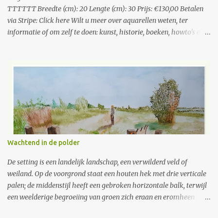
TTTTTT Breedte (cm): 20 Lengte (cm): 30 Prijs: €130,00 Betalen
via Stripe: Click here Wilt u meer over aquarellen weten, ter
informatie of om zelf te doen: kunst, historie, boeken, howto's en
nog veel meer, Volgnummer: 74 Breedte (cm): 20 Lengte (cm): 30
Prijs: €130,00 Betalen via Stripe: Click here Algemene Informatie
over de verkoop van het schilderij. Link opent in nieuw tabblad
Wilt u meer over aquarellen weten, ter informatie of om zelf te
doen: kunst, historie, boeken, howto's en nog veel meer, kijk op
https://bertverhees.github.io/
Wachtend in de polder
De setting is een landelijk landschap, een verwilderd veld of
weiland. Op de voorgrond staat een houten hek met drie verticale
palen; de middenstijl heeft een gebroken horizontale balk, terwijl
een weelderige begroeiing van groen zich eraan en eromheen
vastklampt. Op een van de paaltjes is een kleine, oranje