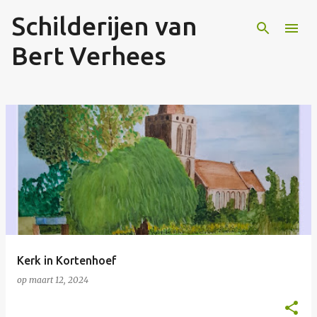
Schilderijen van
Doorgaan naar hoofdcontent
Bert Verhees
P
o
s
t
s
Kerk in Kortenhoef
op
maart 12, 2024